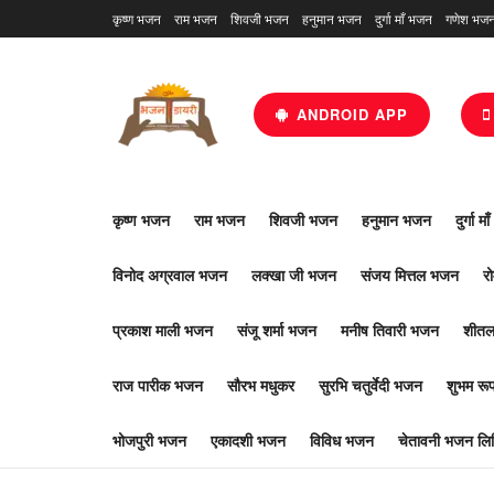
कृष्ण भजन
राम भजन
शिवजी भजन
हनुमान भजन
दुर्गा माँ भजन
गणेश भज
ANDROID APP
कृष्ण भजन
राम भजन
शिवजी भजन
हनुमान भजन
दुर्गा म
विनोद अग्रवाल भजन
लक्खा जी भजन
संजय मित्तल भजन
र
प्रकाश माली भजन
संजू शर्मा भजन
मनीष तिवारी भजन
शीतल
राज पारीक भजन
सौरभ मधुकर
सुरभि चतुर्वेदी भजन
शुभम र
भोजपुरी भजन
एकादशी भजन
विविध भजन
चेतावनी भजन लिर