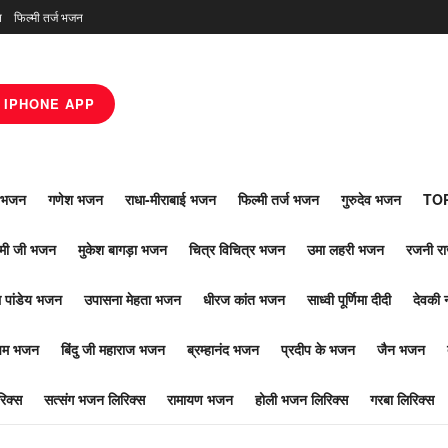
न
फिल्मी तर्ज भजन
IPHONE APP
ाँ भजन
गणेश भजन
राधा-मीराबाई भजन
फिल्मी तर्ज भजन
गुरुदेव भजन
TOP
ोमी जी भजन
मुकेश बागड़ा भजन
चित्र विचित्र भजन
उमा लहरी भजन
रजनी र
 पांडेय भजन
उपासना मेहता भजन
धीरज कांत भजन
साध्वी पूर्णिमा दीदी
देवकी 
ूपम भजन
बिंदु जी महाराज भजन
ब्रम्हानंद भजन
प्रदीप के भजन
जैन भजन
िक्स
सत्संग भजन लिरिक्स
रामायण भजन
होली भजन लिरिक्स
गरबा लिरिक्स