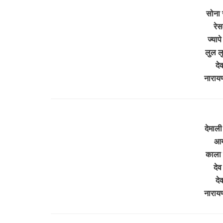
सोना 
रेस
ज्याप
लुल ल
दे
नाराय
देमाल
आया
काला ग
देव
दे
नाराय