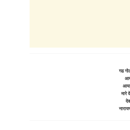
गढ गोठ
आया
आया
मारे 
दे
नाराय