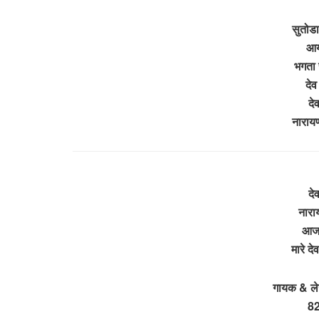
सुतोडा
आया
भगता 
देव
दे
नाराय
दे
नारा
आज 
मारे द
गायक & ले
8