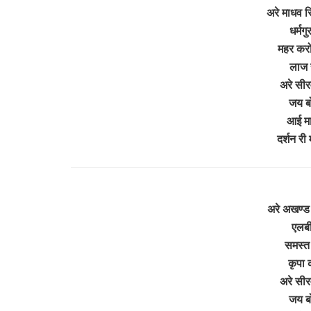
अरे माधव स
धर्मग
महर करो
लाज 
अरे सीर
जय ब
आई मात
दर्शन री
अरे अखण्ड 
एलबी 
समस्त 
कृपा 
अरे सीर
जय ब