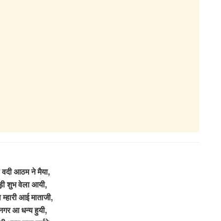
 वदी आठम ने मैया,
़ी शुभ वेला आयी,
म्हारी आई माताजी,
नगर आ धन्य हुयी,