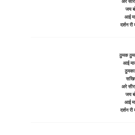
अरे सीर
जय ब
आई मात
दर्शन री
ठुमक ठुम
आई मात
ठुमका 
सखिया
अरे सीर
जय ब
आई मात
दर्शन री