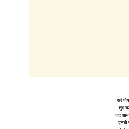
अरे पौष
शुभ घड
जद आया 
एलबी 