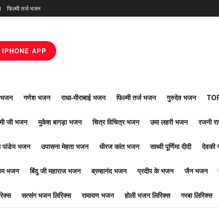
न
फिल्मी तर्ज भजन
IPHONE APP
ाँ भजन
गणेश भजन
राधा-मीराबाई भजन
फिल्मी तर्ज भजन
गुरुदेव भजन
TOP
ोमी जी भजन
मुकेश बागड़ा भजन
चित्र विचित्र भजन
उमा लहरी भजन
रजनी र
 पांडेय भजन
उपासना मेहता भजन
धीरज कांत भजन
साध्वी पूर्णिमा दीदी
देवकी 
ूपम भजन
बिंदु जी महाराज भजन
ब्रम्हानंद भजन
प्रदीप के भजन
जैन भजन
िक्स
सत्संग भजन लिरिक्स
रामायण भजन
होली भजन लिरिक्स
गरबा लिरिक्स