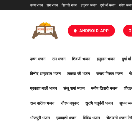
कृष्ण भजन
राम भजन
शिवजी भजन
हनुमान भजन
दुर्गा माँ भजन
गणेश भज
ANDROID APP
कृष्ण भजन
राम भजन
शिवजी भजन
हनुमान भजन
दुर्गा म
विनोद अग्रवाल भजन
लक्खा जी भजन
संजय मित्तल भजन
र
प्रकाश माली भजन
संजू शर्मा भजन
मनीष तिवारी भजन
शीतल
राज पारीक भजन
सौरभ मधुकर
सुरभि चतुर्वेदी भजन
शुभम र
भोजपुरी भजन
एकादशी भजन
विविध भजन
चेतावनी भजन लिर