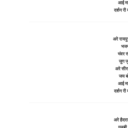
आई मात
दर्शन री
अरे रायप
भजन 
भंवर स
जुग ज
अरे सीर
जय ब
आई मात
दर्शन री
अरे हैदर
एलबी 