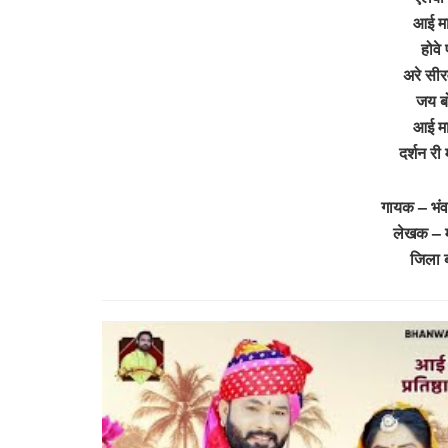
आई मा
होवे 
अरे सीर
जय ब
आई मा
दर्शन री
गायक – भंव
लेखक – म
जिला 