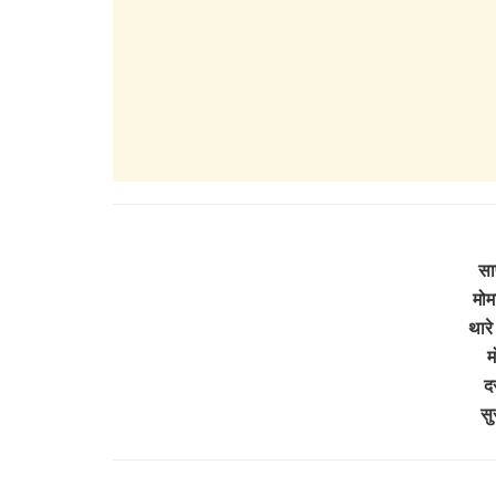
सा
मोम
थारे
म
द
सु