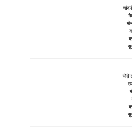
चांदन
मे
मो
क
द
सु
घोड़े
उज
म
द
सु