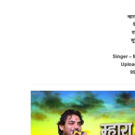
म्हा
प
द
सु
Singer –
Uploa
9