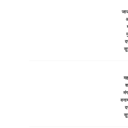
जाज
म
द
सु
मह
श
मं
वनाय
द
सु