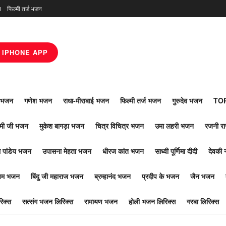
न
फिल्मी तर्ज भजन
IPHONE APP
ाँ भजन
गणेश भजन
राधा-मीराबाई भजन
फिल्मी तर्ज भजन
गुरुदेव भजन
TOP
ोमी जी भजन
मुकेश बागड़ा भजन
चित्र विचित्र भजन
उमा लहरी भजन
रजनी र
 पांडेय भजन
उपासना मेहता भजन
धीरज कांत भजन
साध्वी पूर्णिमा दीदी
देवकी 
ूपम भजन
बिंदु जी महाराज भजन
ब्रम्हानंद भजन
प्रदीप के भजन
जैन भजन
िक्स
सत्संग भजन लिरिक्स
रामायण भजन
होली भजन लिरिक्स
गरबा लिरिक्स