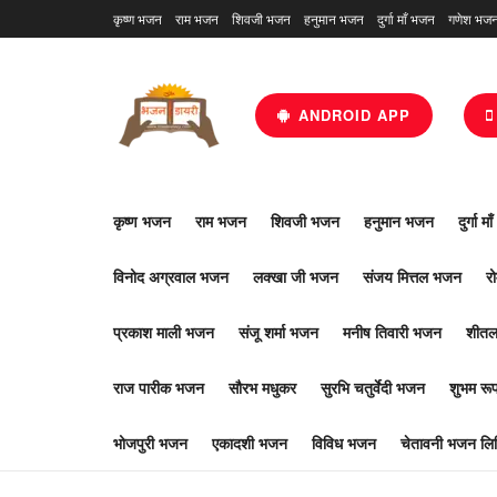
कृष्ण भजन
राम भजन
शिवजी भजन
हनुमान भजन
दुर्गा माँ भजन
गणेश भज
ANDROID APP
कृष्ण भजन
राम भजन
शिवजी भजन
हनुमान भजन
दुर्गा म
विनोद अग्रवाल भजन
लक्खा जी भजन
संजय मित्तल भजन
र
प्रकाश माली भजन
संजू शर्मा भजन
मनीष तिवारी भजन
शीतल
राज पारीक भजन
सौरभ मधुकर
सुरभि चतुर्वेदी भजन
शुभम र
भोजपुरी भजन
एकादशी भजन
विविध भजन
चेतावनी भजन लिर