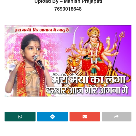
Upload By – Manish Prajapati
7693018648