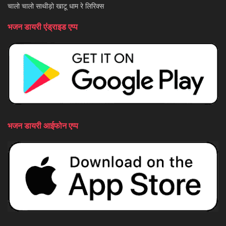
चालो चालो साथीड़ो खाटू धाम रे लिरिक्स
भजन डायरी एंड्राइड एप्प
भजन डायरी आईफोन एप्प