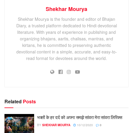
Shekhar Mourya
Shekhar Mourya is the founder and editor of Bhajan
Diary, a trusted platform dedicated to Hindi devotional
literature. With years of experience in publishing and
organizing bhajans, aartis, chalisas, mantras, and
kirtans, he is committed to preserving authentic
devotional content in a simple, accurate, and easy-to-
read format for devotees around the world.
Related
Posts
भक्तों के हर दर्द को अपना समझे सांवरा मेरा सांवरा लिरिक्स
BY
SHEKHAR MOURYA
10/12/2020
0