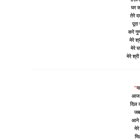
घर को
तेरे द
पूरा
करे ग
मेरे 
मेरे 
मेरे श
“
म
आज म
दिल क
जब 
आने 
मेर
मिल