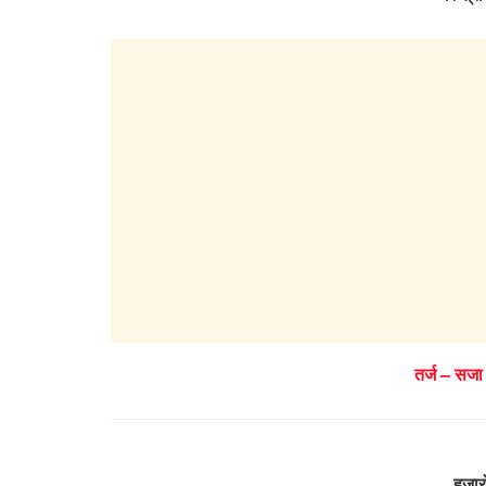
तर्ज – सजा
हज़ारो