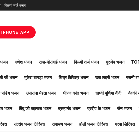
न
फिल्मी तर्ज भजन
IPHONE APP
ाँ भजन
गणेश भजन
राधा-मीराबाई भजन
फिल्मी तर्ज भजन
गुरुदेव भजन
TOP
ोमी जी भजन
मुकेश बागड़ा भजन
चित्र विचित्र भजन
उमा लहरी भजन
रजनी र
 पांडेय भजन
उपासना मेहता भजन
धीरज कांत भजन
साध्वी पूर्णिमा दीदी
देवकी 
ूपम भजन
बिंदु जी महाराज भजन
ब्रम्हानंद भजन
प्रदीप के भजन
जैन भजन
िक्स
सत्संग भजन लिरिक्स
रामायण भजन
होली भजन लिरिक्स
गरबा लिरिक्स