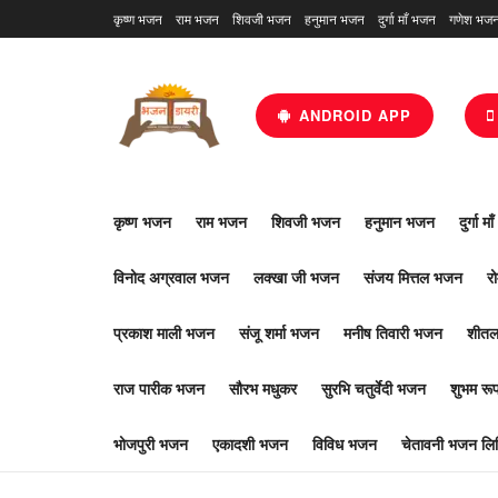
कृष्ण भजन
राम भजन
शिवजी भजन
हनुमान भजन
दुर्गा माँ भजन
गणेश भज
ANDROID APP
कृष्ण भजन
राम भजन
शिवजी भजन
हनुमान भजन
दुर्गा म
विनोद अग्रवाल भजन
लक्खा जी भजन
संजय मित्तल भजन
र
प्रकाश माली भजन
संजू शर्मा भजन
मनीष तिवारी भजन
शीतल
राज पारीक भजन
सौरभ मधुकर
सुरभि चतुर्वेदी भजन
शुभम र
भोजपुरी भजन
एकादशी भजन
विविध भजन
चेतावनी भजन लिर