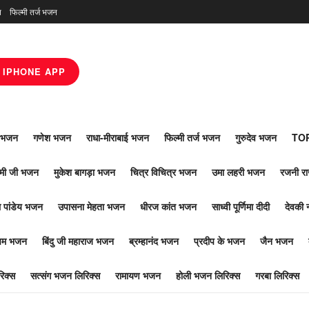
न
फिल्मी तर्ज भजन
IPHONE APP
ाँ भजन
गणेश भजन
राधा-मीराबाई भजन
फिल्मी तर्ज भजन
गुरुदेव भजन
TOP
ोमी जी भजन
मुकेश बागड़ा भजन
चित्र विचित्र भजन
उमा लहरी भजन
रजनी र
 पांडेय भजन
उपासना मेहता भजन
धीरज कांत भजन
साध्वी पूर्णिमा दीदी
देवकी 
ूपम भजन
बिंदु जी महाराज भजन
ब्रम्हानंद भजन
प्रदीप के भजन
जैन भजन
िक्स
सत्संग भजन लिरिक्स
रामायण भजन
होली भजन लिरिक्स
गरबा लिरिक्स