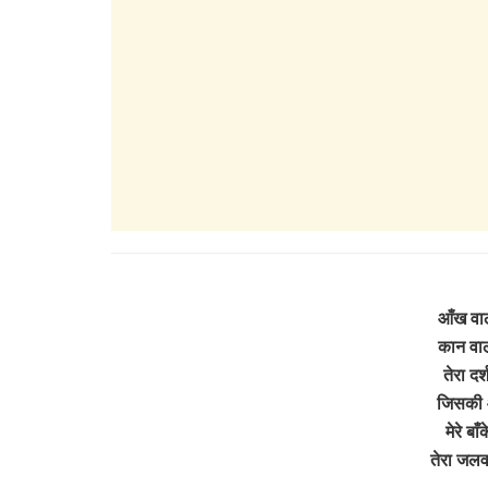
आँख वालो
कान वालो
तेरा दर
जिसकी आँख
मेरे बा
तेरा जलव