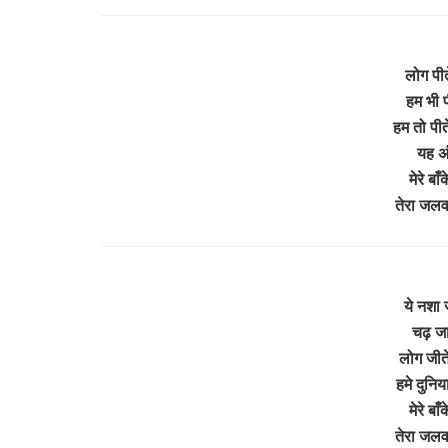
लोग पीते
हम भी पी
हम तो पीते
यह अं
मेरे बा
तेरा जलव
ये नशा 
चढ़ जाय
लोग जीते
हमे दुनिय
मेरे बा
तेरा जलव