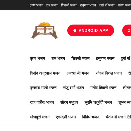
कृष्ण भजन
राम भजन
शिवजी भजन
हनुमान भजन
दुर्गा माँ भजन
गणेश भज
ANDROID APP
कृष्ण भजन
राम भजन
शिवजी भजन
हनुमान भजन
दुर्गा म
विनोद अग्रवाल भजन
लक्खा जी भजन
संजय मित्तल भजन
र
प्रकाश माली भजन
संजू शर्मा भजन
मनीष तिवारी भजन
शीतल
राज पारीक भजन
सौरभ मधुकर
सुरभि चतुर्वेदी भजन
शुभम र
भोजपुरी भजन
एकादशी भजन
विविध भजन
चेतावनी भजन लिर