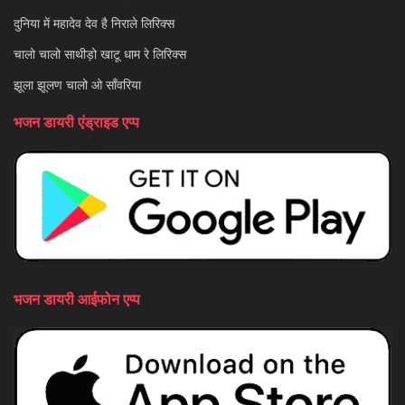
दुनिया में महादेव देव है निराले लिरिक्स
चालो चालो साथीड़ो खाटू धाम रे लिरिक्स
झूला झूलण चालो ओ साँवरिया
भजन डायरी एंड्राइड एप्प
भजन डायरी आईफोन एप्प