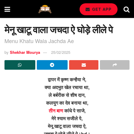
GET APP
मेनू खाटू वाला जचदा ऐ घोड़े लीले पे
Menu Khatu Wala Jachda Ae
by
Shekhar Mourya
25/02/2025
द्वापर में कृष्ण कन्हैया ने,
क्या अदभुत खेल रचाया था,
ले बर्बरीक से शीष दान,
कलयुग का देव बनाया था,
तीन बाण
कांधे पे साजे,
मेरे श्याम सजीले पे,
मेनू खाटू वाला जचदा ऐ,
जचदा ऐ घोड़े लीले पे।bd।