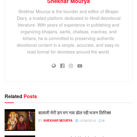
Shekhar Mourya
Shekhar Mourya is the founder and editor of Bhajan
Diary, a trusted platform dedicated to Hindi devotional
literature. With years of experience in publishing and
organizing bhajans, aartis, chalisas, mantras, and
kirtans, he is committed to preserving authentic
devotional content in a simple, accurate, and easy-to-
read format for devotees around the world.
Related
Posts
बालाजी मेरी डग मग नाव डोल रही भजन लिरिक्स
BY
SHEKHAR MOURYA
12/06/2018
0