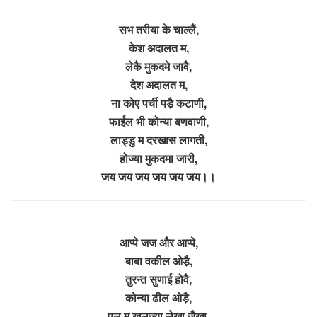
सभ तरीया के चाल्लैं,
केश अदालत म,
लेकै मुकदमे जावै,
देश अदालत म,
ना कोए पर्ची पडै़ कटाणी,
फाईल भी कोन्या बणवाणी,
लाड्डु म दरखास लागती,
होज्या मुकदमा जारी,
जय जय जय जय जय जय।।
आप्पे जज और आप्पे,
बाबा वकील ओडै़,
तुरन्त सुणाई होवै,
कोन्या ढील ओडै़,
पल म खूलज्या लेखा जैखा,