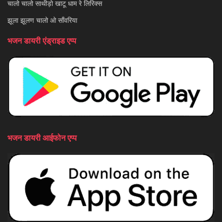
चालो चालो साथीड़ो खाटू धाम रे लिरिक्स
झूला झूलण चालो ओ साँवरिया
भजन डायरी एंड्राइड एप्प
भजन डायरी आईफोन एप्प