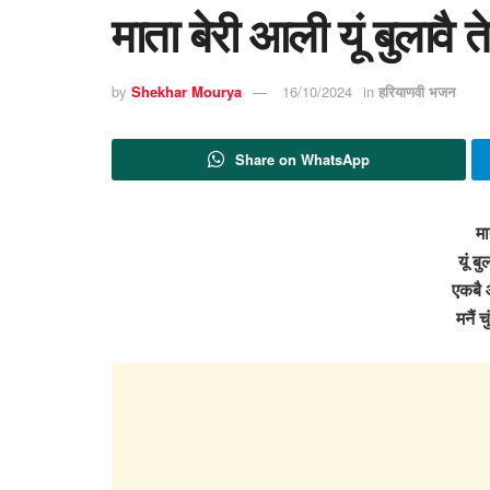
माता बेरी आली यूं बुलावै त
by
Shekhar Mourya
16/10/2024
in
हरियाणवी भजन
Share on WhatsApp
मा
यूं ब
एकबै 
मनैं 