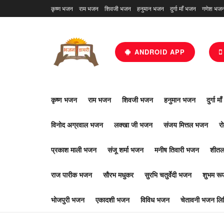
कृष्ण भजन
राम भजन
शिवजी भजन
हनुमान भजन
दुर्गा माँ भजन
गणेश भज
ANDROID APP
कृष्ण भजन
राम भजन
शिवजी भजन
हनुमान भजन
दुर्गा म
विनोद अग्रवाल भजन
लक्खा जी भजन
संजय मित्तल भजन
र
प्रकाश माली भजन
संजू शर्मा भजन
मनीष तिवारी भजन
शीतल
राज पारीक भजन
सौरभ मधुकर
सुरभि चतुर्वेदी भजन
शुभम र
भोजपुरी भजन
एकादशी भजन
विविध भजन
चेतावनी भजन लिर