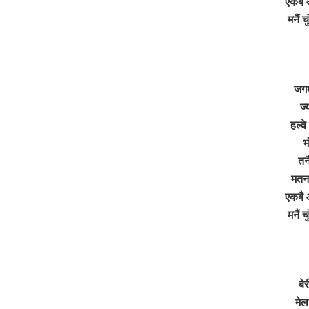
एकबै 
मनैं 
जगम
ज्
हल्व
भ
तन
मतना
एकबै 
मनैं 
बेर
मेल