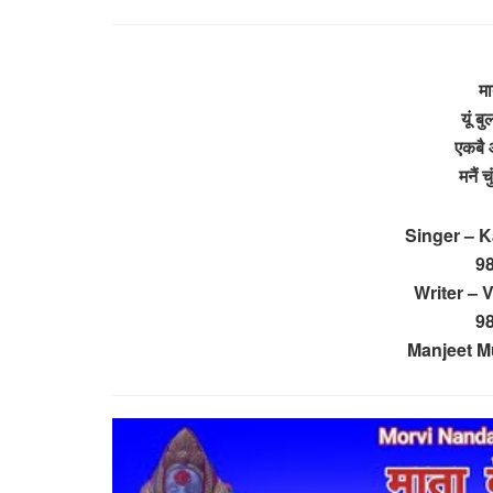
मा
यूं ब
एकबै 
मनैं 
Singer – 
9
Writer – 
9
Manjeet M