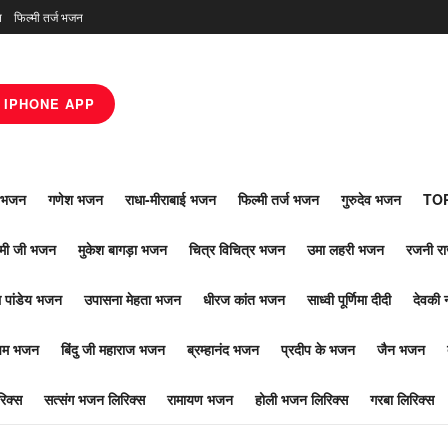
न
फिल्मी तर्ज भजन
IPHONE APP
ाँ भजन
गणेश भजन
राधा-मीराबाई भजन
फिल्मी तर्ज भजन
गुरुदेव भजन
TOP
ोमी जी भजन
मुकेश बागड़ा भजन
चित्र विचित्र भजन
उमा लहरी भजन
रजनी र
 पांडेय भजन
उपासना मेहता भजन
धीरज कांत भजन
साध्वी पूर्णिमा दीदी
देवकी 
ूपम भजन
बिंदु जी महाराज भजन
ब्रम्हानंद भजन
प्रदीप के भजन
जैन भजन
िक्स
सत्संग भजन लिरिक्स
रामायण भजन
होली भजन लिरिक्स
गरबा लिरिक्स