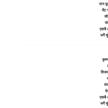
पान फ
भेंट 
जी 
मं
एकबै 
मनैं 
कृष्
विजय 
मंज
द
एकबै 
मनैं 