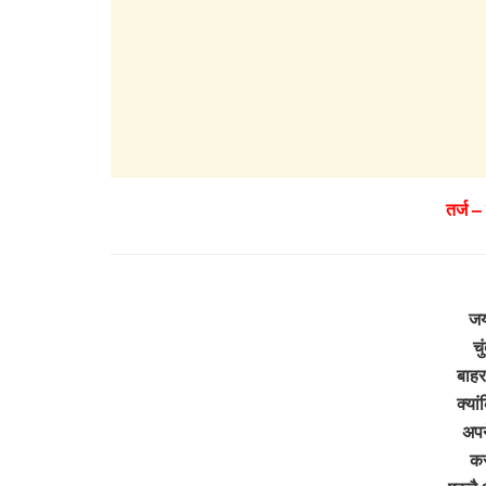
तर्ज –
जयप
चु
बाहर
क्या
अपन
कर