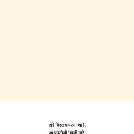
अरे हिरत पथरना थारे,
आ फाटोडी गूदडी मारे,