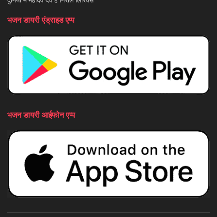
भजन डायरी एंड्राइड एप्प
भजन डायरी आईफोन एप्प