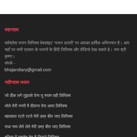
स्वागतम
सर्वश्रेष्ठ भजन लिरिक्स वेबसाइट 'भजन डायरी' पर आपका हार्दिक अभिनन्दन है। आप
यहाँ पर सभी प्रकार के भजनों के हिंदी लिरिक्स और वीडियो देख सकते है। जय श्री
कृष्णा।
संपर्क -
bhajandiary@gmail.com
नवीनतम भजन
जो ठीक लगे तुझको देना तू श्याम वही लिरिक्स
भोले तेरी नगरी में दीवाना तेरा आया लिरिक्स
महाकाल रटते रटते मेरी उम्र बीत जाए लिरिक्स
राधा नाम लेते लेते मेरी उम्र बीत जाए लिरिक्स
दुनिया में महादेव देव है निराले लिरिक्स