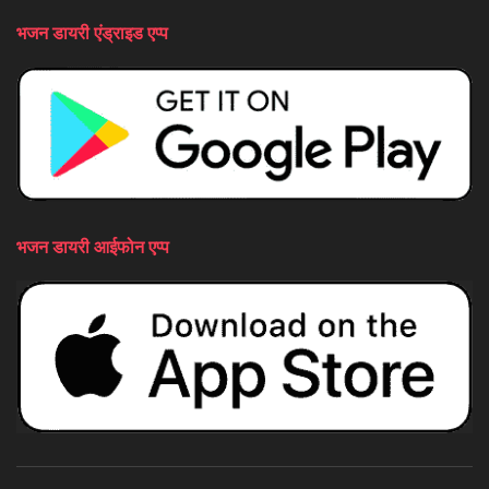
भजन डायरी एंड्राइड एप्प
भजन डायरी आईफोन एप्प