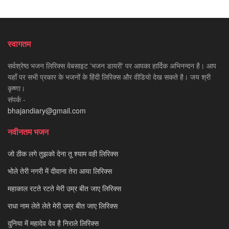
स्वागतम
सर्वश्रेष्ठ भजन लिरिक्स वेबसाइट 'भजन डायरी' पर आपका हार्दिक अभिनन्दन है। आप
यहाँ पर सभी प्रकार के भजनों के हिंदी लिरिक्स और वीडियो देख सकते है। जय श्री
कृष्णा।
संपर्क -
bhajandiary@gmail.com
नवीनतम भजन
जो ठीक लगे तुझको देना तू श्याम वही लिरिक्स
भोले तेरी नगरी में दीवाना तेरा आया लिरिक्स
महाकाल रटते रटते मेरी उम्र बीत जाए लिरिक्स
राधा नाम लेते लेते मेरी उम्र बीत जाए लिरिक्स
दुनिया में महादेव देव है निराले लिरिक्स