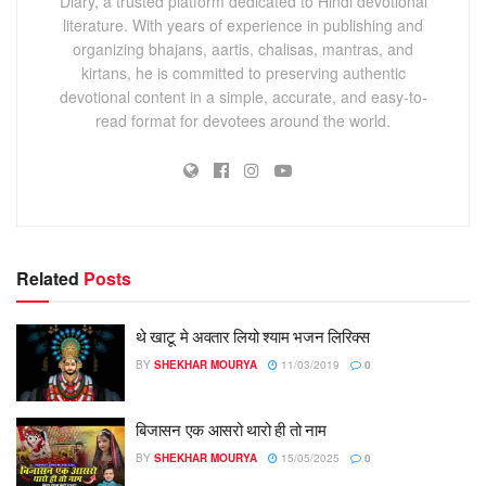
Diary, a trusted platform dedicated to Hindi devotional
literature. With years of experience in publishing and
organizing bhajans, aartis, chalisas, mantras, and
kirtans, he is committed to preserving authentic
devotional content in a simple, accurate, and easy-to-
read format for devotees around the world.
Related
Posts
थे खाटू मे अवतार लियो श्याम भजन लिरिक्स
BY
SHEKHAR MOURYA
11/03/2019
0
बिजासन एक आसरो थारो ही तो नाम
BY
SHEKHAR MOURYA
15/05/2025
0