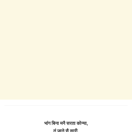
भांग बिना मनै सरता कोन्या,
तूं जाने सै सारी,