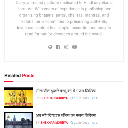
Diary, a trusted platform dedicated to Hindi devotional
literature. With years of experience in publishing and
organizing bhajans, aartis, chalisas, mantras, and
kirtans, he is committed to preserving authentic
devotional content in a simple, accurate, and easy-to-
read format for devotees around the world.
Related
Posts
सीता सीता पुकारे प्रभु वन में भजन लिरिक्स
BY
SHEKHAR MOURYA
16/11/2022
0
अब सौंप दिया इस जीवन का भजन लिरिक्स
BY
SHEKHAR MOURYA
29/08/2023
3