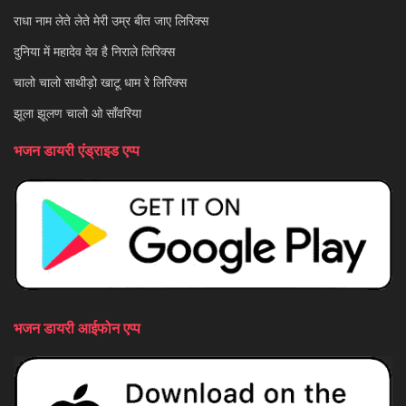
राधा नाम लेते लेते मेरी उम्र बीत जाए लिरिक्स
दुनिया में महादेव देव है निराले लिरिक्स
चालो चालो साथीड़ो खाटू धाम रे लिरिक्स
झूला झूलण चालो ओ साँवरिया
भजन डायरी एंड्राइड एप्प
भजन डायरी आईफोन एप्प