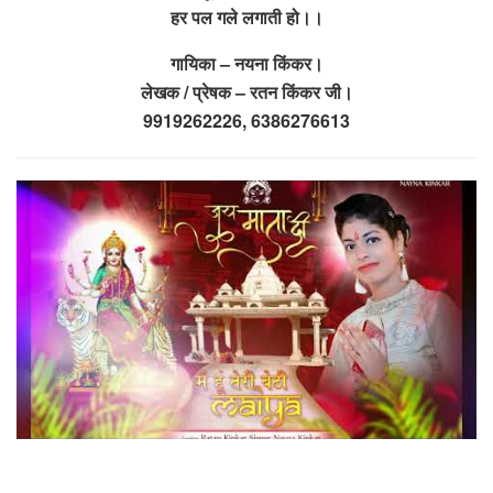
हर पल गले लगाती हो।।
गायिका – नयना किंकर।
लेखक / प्रेषक – रतन किंकर जी।
9919262226, 6386276613