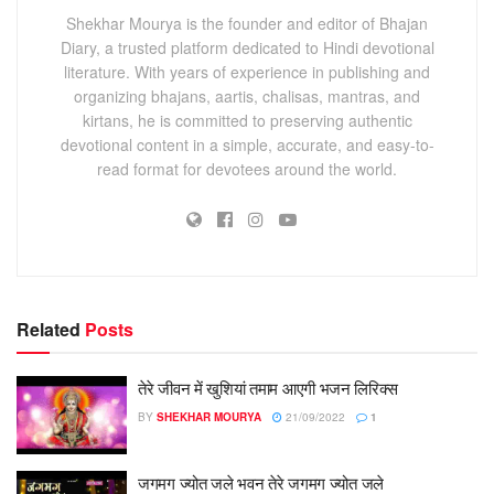
Shekhar Mourya is the founder and editor of Bhajan
Diary, a trusted platform dedicated to Hindi devotional
literature. With years of experience in publishing and
organizing bhajans, aartis, chalisas, mantras, and
kirtans, he is committed to preserving authentic
devotional content in a simple, accurate, and easy-to-
read format for devotees around the world.
Related
Posts
तेरे जीवन में खुशियां तमाम आएगी भजन लिरिक्स
BY
SHEKHAR MOURYA
21/09/2022
1
जगमग ज्योत जले भवन तेरे जगमग ज्योत जले