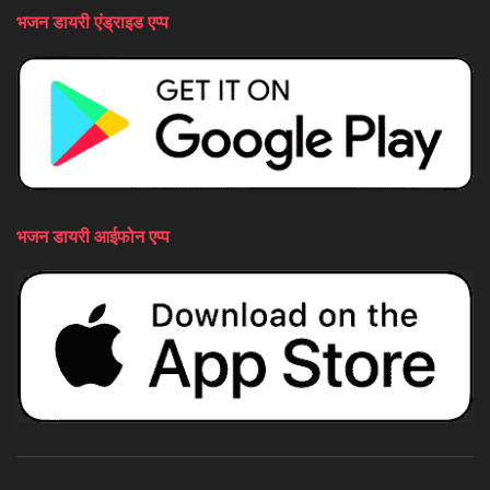
भजन डायरी एंड्राइड एप्प
भजन डायरी आईफोन एप्प