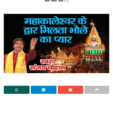
चल चला चल।।