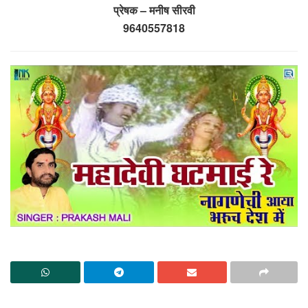
प्रेषक – मनीष सीरवी
9640557818