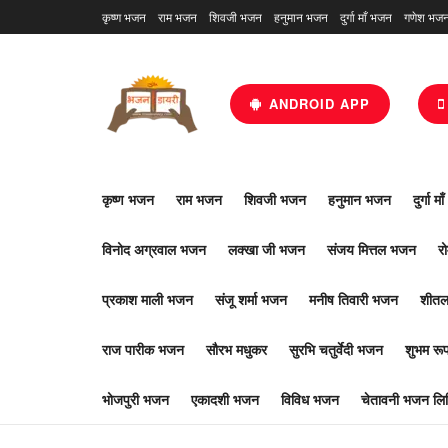
कृष्ण भजन
राम भजन
शिवजी भजन
हनुमान भजन
दुर्गा माँ भजन
गणेश भज
ANDROID APP
कृष्ण भजन
राम भजन
शिवजी भजन
हनुमान भजन
दुर्गा म
विनोद अग्रवाल भजन
लक्खा जी भजन
संजय मित्तल भजन
र
प्रकाश माली भजन
संजू शर्मा भजन
मनीष तिवारी भजन
शीतल
राज पारीक भजन
सौरभ मधुकर
सुरभि चतुर्वेदी भजन
शुभम र
भोजपुरी भजन
एकादशी भजन
विविध भजन
चेतावनी भजन लिर