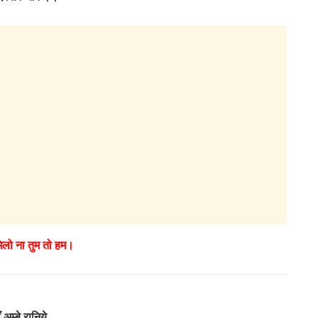
मिलो ना तुम तो हम।
ँ अम्बे रानिये,