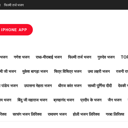
न
फिल्मी तर्ज भजन
IPHONE APP
ाँ भजन
गणेश भजन
राधा-मीराबाई भजन
फिल्मी तर्ज भजन
गुरुदेव भजन
TOP
ोमी जी भजन
मुकेश बागड़ा भजन
चित्र विचित्र भजन
उमा लहरी भजन
रजनी र
 पांडेय भजन
उपासना मेहता भजन
धीरज कांत भजन
साध्वी पूर्णिमा दीदी
देवकी 
ूपम भजन
बिंदु जी महाराज भजन
ब्रम्हानंद भजन
प्रदीप के भजन
जैन भजन
िक्स
सत्संग भजन लिरिक्स
रामायण भजन
होली भजन लिरिक्स
गरबा लिरिक्स