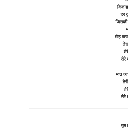
कितना प
हर द
जिसकी जु
म
मोह माय
तेर
ते
तेर
मात ज्
तेर
ते
तेर
तुम 