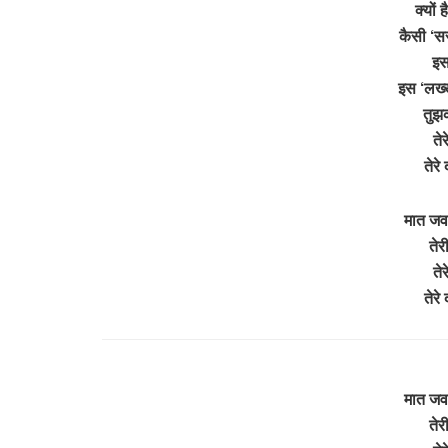
क्यों 
कैसी ‘सर
इस
इस ‘लख्ख
तुझ
ते
तेर
मात जव
तेर
ते
तेर
मात जव
तेर