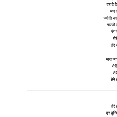
वर दे द
मन क
ज्योति का
चरणों म
रंग 
ते
तेर
मात ज्
तेर
ते
तेर
तेरे
हर दुखि