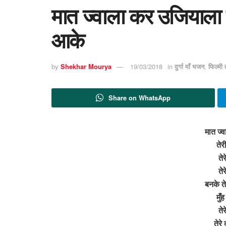
मात ज्वाला कर उजियाला त
आके
by
Shekhar Mourya
19/03/2018
in
दुर्गा माँ भजन
,
फिल्मी
Share on WhatsApp
मात ज्
तेर
ते
ते
बनके ते
मुँ
ते
तेर