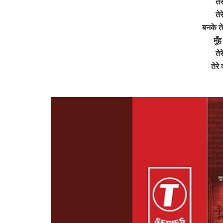
ते
ते
बनके ते
मुँ
ते
तेर