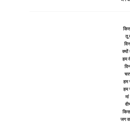
किस 
तू 
विन
क्यों
हम द
विनत
चरण
हम स
हम स
मां
वीण
किस 
जग को