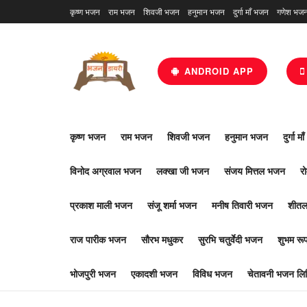
कृष्ण भजन
राम भजन
शिवजी भजन
हनुमान भजन
दुर्गा माँ भजन
गणेश भज
ANDROID APP
कृष्ण भजन
राम भजन
शिवजी भजन
हनुमान भजन
दुर्गा म
विनोद अग्रवाल भजन
लक्खा जी भजन
संजय मित्तल भजन
र
प्रकाश माली भजन
संजू शर्मा भजन
मनीष तिवारी भजन
शीतल
राज पारीक भजन
सौरभ मधुकर
सुरभि चतुर्वेदी भजन
शुभम र
भोजपुरी भजन
एकादशी भजन
विविध भजन
चेतावनी भजन लिर