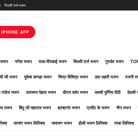
न
फिल्मी तर्ज भजन
IPHONE APP
ाँ भजन
गणेश भजन
राधा-मीराबाई भजन
फिल्मी तर्ज भजन
गुरुदेव भजन
TOP
ोमी जी भजन
मुकेश बागड़ा भजन
चित्र विचित्र भजन
उमा लहरी भजन
रजनी र
 पांडेय भजन
उपासना मेहता भजन
धीरज कांत भजन
साध्वी पूर्णिमा दीदी
देवकी 
ूपम भजन
बिंदु जी महाराज भजन
ब्रम्हानंद भजन
प्रदीप के भजन
जैन भजन
िक्स
सत्संग भजन लिरिक्स
रामायण भजन
होली भजन लिरिक्स
गरबा लिरिक्स