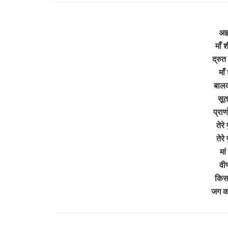
अज्
माँ 
द्रुत 
माँ
बाल
सूत 
प्राण
तेरे
तेरे
मां
वीण
किस 
जग को