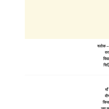
श्लोक – 
वर
विद्य
सिद्
माँ
वीण
किस 
जग को