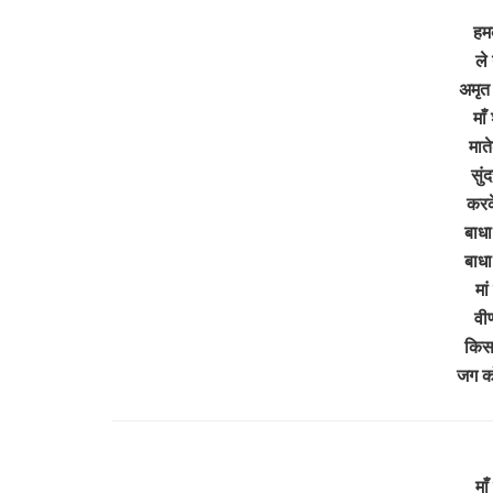
हम
ले
अमृत
माँ
माते
सुं
करके
बाधा
बाधा
मां
वीण
किस 
जग को
माँ