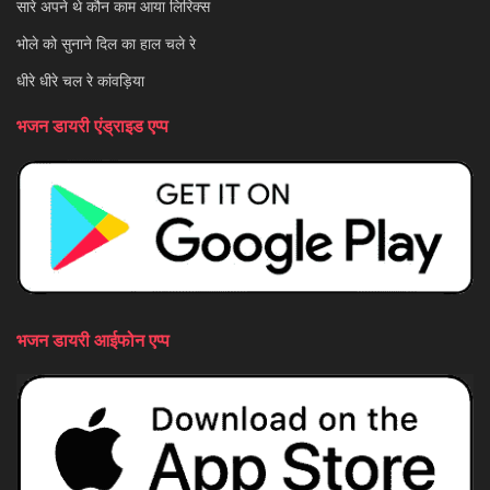
सारे अपने थे कौन काम आया लिरिक्स
भोले को सुनाने दिल का हाल चले रे
धीरे धीरे चल रे कांवड़िया
भजन डायरी एंड्राइड एप्प
भजन डायरी आईफोन एप्प