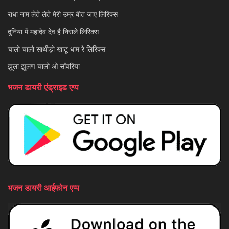
राधा नाम लेते लेते मेरी उम्र बीत जाए लिरिक्स
दुनिया में महादेव देव है निराले लिरिक्स
चालो चालो साथीड़ो खाटू धाम रे लिरिक्स
झूला झूलण चालो ओ साँवरिया
भजन डायरी एंड्राइड एप्प
भजन डायरी आईफोन एप्प