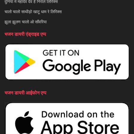
दुनिया में महादेव देव है निराले लिरिक्स
चालो चालो साथीड़ो खाटू धाम रे लिरिक्स
झूला झूलण चालो ओ साँवरिया
भजन डायरी एंड्राइड एप्प
भजन डायरी आईफोन एप्प