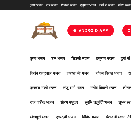
कृष्ण भजन
राम भजन
शिवजी भजन
हनुमान भजन
दुर्गा माँ भजन
गणेश भज
ANDROID APP
कृष्ण भजन
राम भजन
शिवजी भजन
हनुमान भजन
दुर्गा म
विनोद अग्रवाल भजन
लक्खा जी भजन
संजय मित्तल भजन
र
प्रकाश माली भजन
संजू शर्मा भजन
मनीष तिवारी भजन
शीतल
राज पारीक भजन
सौरभ मधुकर
सुरभि चतुर्वेदी भजन
शुभम र
भोजपुरी भजन
एकादशी भजन
विविध भजन
चेतावनी भजन लिर