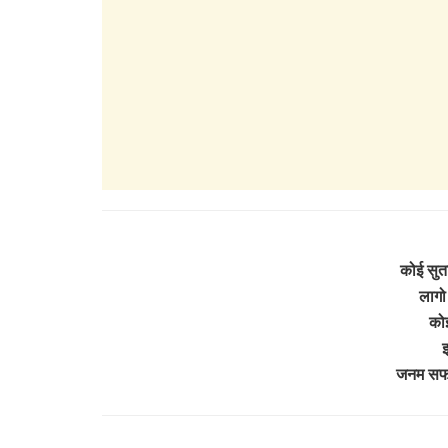
कोई सुता
लागो
को
झ
जनम सफ