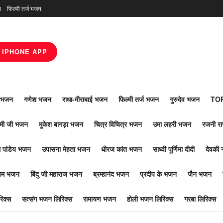
न
फिल्मी तर्ज भजन
IPHONE APP
ाँ भजन
गणेश भजन
राधा-मीराबाई भजन
फिल्मी तर्ज भजन
गुरुदेव भजन
TOP
ोमी जी भजन
मुकेश बागड़ा भजन
चित्र विचित्र भजन
उमा लहरी भजन
रजनी र
 पांडेय भजन
उपासना मेहता भजन
धीरज कांत भजन
साध्वी पूर्णिमा दीदी
देवकी 
ूपम भजन
बिंदु जी महाराज भजन
ब्रम्हानंद भजन
प्रदीप के भजन
जैन भजन
िक्स
सत्संग भजन लिरिक्स
रामायण भजन
होली भजन लिरिक्स
गरबा लिरिक्स