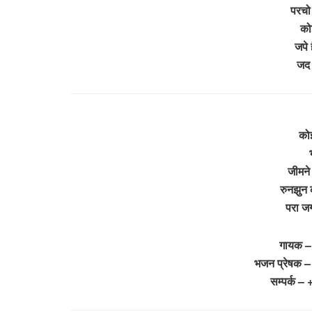
परचो
को
जपे 
जद 
कोई
जीमने 
रुनझुन 
परा ज
गायक –
भजन प्रेषक –
सम्पर्क 