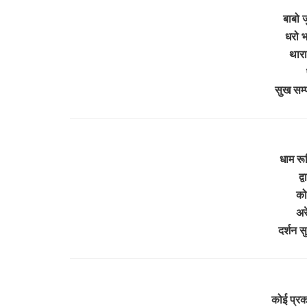
बाबो ज
धरो भ
थारा
सुख सम्
धाम रूण
द्
को
अर
दर्शन 
कोई प्रक