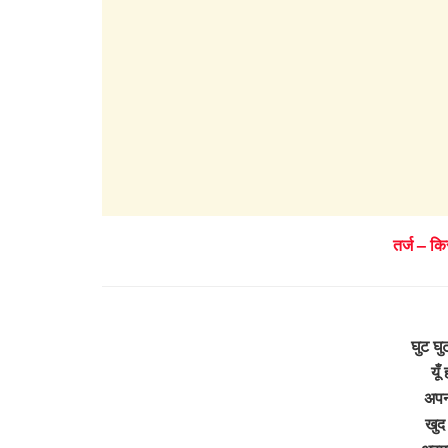
तर्ज – कि
घुट घ
यूँ
अपन
खुद