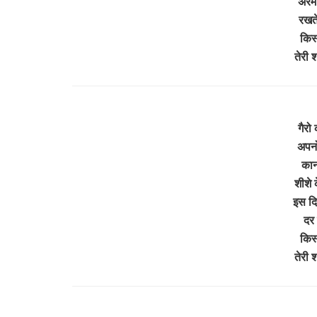
अरमा
रखते
किस्
तेरी
गैरो
अपनों
कानो
शीशे 
इस दि
दर 
किस्
तेरी