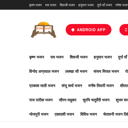
कृष्ण भजन
राम भजन
शिवजी भजन
हनुमान भजन
दुर्गा माँ भजन
गणेश भज
ANDROID APP
कृष्ण भजन
राम भजन
शिवजी भजन
हनुमान भजन
दुर्गा म
विनोद अग्रवाल भजन
लक्खा जी भजन
संजय मित्तल भजन
र
प्रकाश माली भजन
संजू शर्मा भजन
मनीष तिवारी भजन
शीतल
राज पारीक भजन
सौरभ मधुकर
सुरभि चतुर्वेदी भजन
शुभम र
भोजपुरी भजन
एकादशी भजन
विविध भजन
चेतावनी भजन लिर