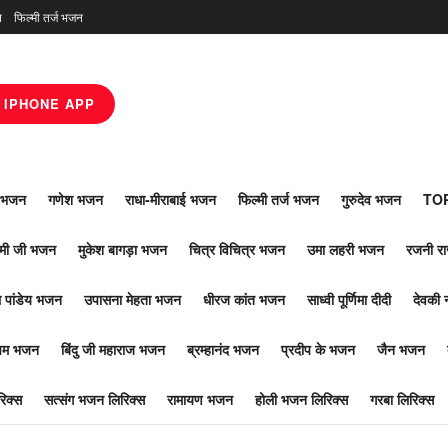
न
फिल्मी तर्ज भजन
IPHONE APP
ाँ भजन
गणेश भजन
राधा-मीराबाई भजन
फिल्मी तर्ज भजन
गुरुदेव भजन
TOP
ोमी जी भजन
मुकेश बागड़ा भजन
चित्र विचित्र भजन
उमा लहरी भजन
रजनी र
 पांडेय भजन
उपासना मेहता भजन
धीरज कांत भजन
साध्वी पूर्णिमा दीदी
देवकी 
ूपम भजन
बिंदु जी महाराज भजन
ब्रम्हानंद भजन
प्रदीप के भजन
जैन भजन
िक्स
सत्संग भजन लिरिक्स
रामायण भजन
होली भजन लिरिक्स
गरबा लिरिक्स