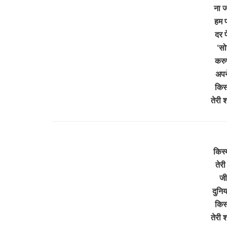
ना ज
हम प
दर प
‘सोन
करुण
अपन
किस्
तेरी
किस्
तेर
जी
दुनिय
किस्
तेरी