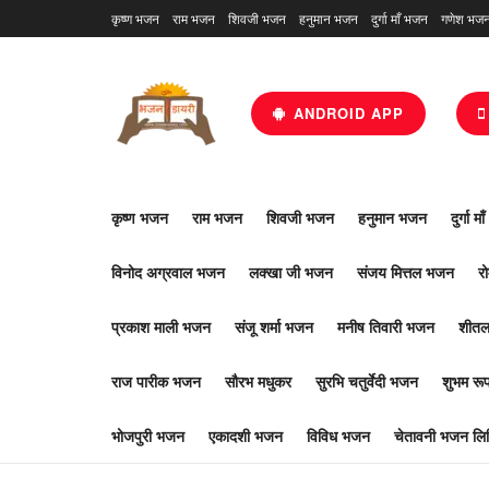
कृष्ण भजन
राम भजन
शिवजी भजन
हनुमान भजन
दुर्गा माँ भजन
गणेश भज
ANDROID APP
कृष्ण भजन
राम भजन
शिवजी भजन
हनुमान भजन
दुर्गा म
विनोद अग्रवाल भजन
लक्खा जी भजन
संजय मित्तल भजन
र
प्रकाश माली भजन
संजू शर्मा भजन
मनीष तिवारी भजन
शीतल
राज पारीक भजन
सौरभ मधुकर
सुरभि चतुर्वेदी भजन
शुभम र
भोजपुरी भजन
एकादशी भजन
विविध भजन
चेतावनी भजन लिर