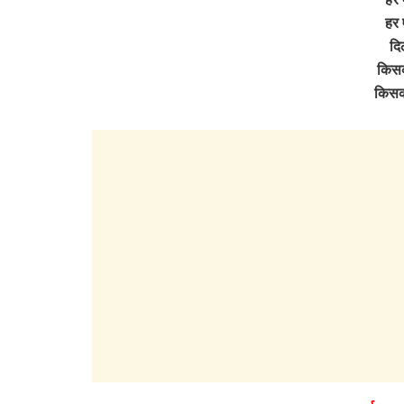
हर 
दि
किसको
किसक