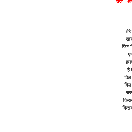
तर्ज – आए
तेरे
एहस
फिर भ
एह
हमद
है 
दिल 
दिल 
चरण
किसको
किसक