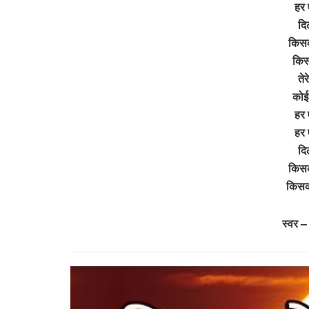
हर 
दि
किसको
किस
तेर
कोई
हर 
हर 
दि
किसको
किसक
स्वर 