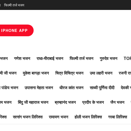
न
फिल्मी तर्ज भजन
IPHONE APP
ाँ भजन
गणेश भजन
राधा-मीराबाई भजन
फिल्मी तर्ज भजन
गुरुदेव भजन
TOP
ोमी जी भजन
मुकेश बागड़ा भजन
चित्र विचित्र भजन
उमा लहरी भजन
रजनी र
 पांडेय भजन
उपासना मेहता भजन
धीरज कांत भजन
साध्वी पूर्णिमा दीदी
देवकी 
ूपम भजन
बिंदु जी महाराज भजन
ब्रम्हानंद भजन
प्रदीप के भजन
जैन भजन
िक्स
सत्संग भजन लिरिक्स
रामायण भजन
होली भजन लिरिक्स
गरबा लिरिक्स