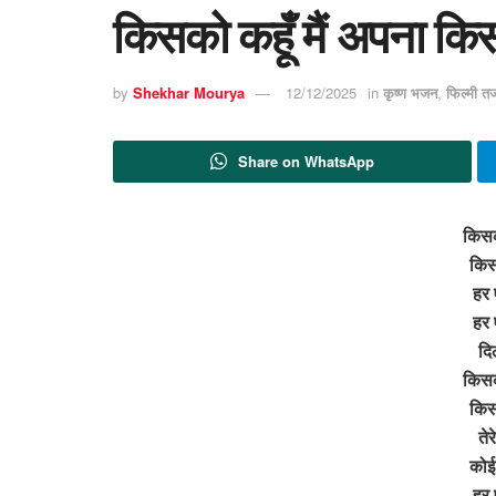
किसको कहूँ मैं अपना कि
by
Shekhar Mourya
12/12/2025
in
कृष्ण भजन
,
फिल्मी त
Share on WhatsApp
किसको
किस
हर 
हर 
दि
किसको
किस
तेर
कोई
हर 