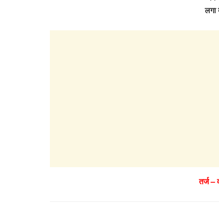
लगा 
तर्ज –