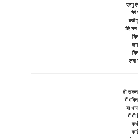
प्रभु 
तेर
क्यों
मेरे तन
किन
लगा
किन
लगा 
हो सकता 
मैं भक्
या धन्
मैं भ
कभी
काह