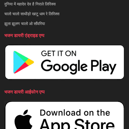
दुनिया में महादेव देव है निराले लिरिक्स
चालो चालो साथीड़ो खाटू धाम रे लिरिक्स
झूला झूलण चालो ओ साँवरिया
भजन डायरी एंड्राइड एप्प
भजन डायरी आईफोन एप्प