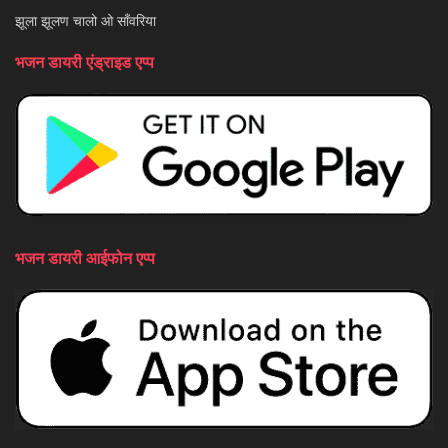
झूला झूलण चालो ओ साँवरिया
भजन डायरी एंड्राइड एप्प
भजन डायरी आईफोन एप्प