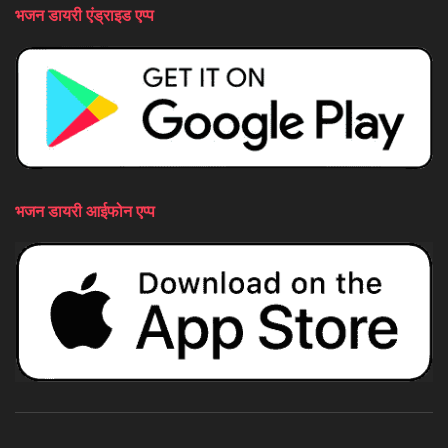
भजन डायरी एंड्राइड एप्प
भजन डायरी आईफोन एप्प