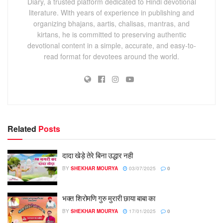
Diary, a trusted platform dedicated to Hindi devotional
literature. With years of experience in publishing and
organizing bhajans, aartis, chalisas, mantras, and
kirtans, he is committed to preserving authentic
devotional content in a simple, accurate, and easy-to-
read format for devotees around the world.
Related
Posts
दादा खेड़े तेरे बिना उद्धार नही
BY
SHEKHAR MOURYA
03/07/2025
0
भक्त शिरोमणि गुरु मुरारी छाया बाबा का
BY
SHEKHAR MOURYA
17/01/2025
0