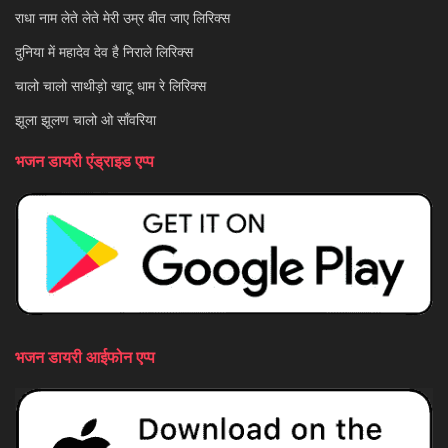
राधा नाम लेते लेते मेरी उम्र बीत जाए लिरिक्स
दुनिया में महादेव देव है निराले लिरिक्स
चालो चालो साथीड़ो खाटू धाम रे लिरिक्स
झूला झूलण चालो ओ साँवरिया
भजन डायरी एंड्राइड एप्प
भजन डायरी आईफोन एप्प