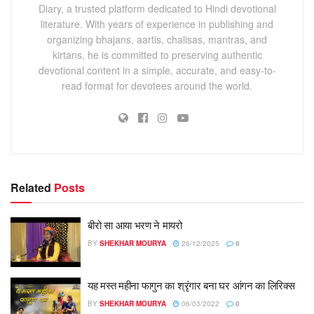
Diary, a trusted platform dedicated to Hindi devotional
literature. With years of experience in publishing and
organizing bhajans, aartis, chalisas, mantras, and
kirtans, he is committed to preserving authentic
devotional content in a simple, accurate, and easy-to-
read format for devotees around the world.
Related
Posts
बीरो सा आया भरण ने मायरो
BY
SHEKHAR MOURYA
26/12/2025
0
यह मस्त महीना फागुन का श्रृंगार बना घर आंगन का लिरिक्स
BY
SHEKHAR MOURYA
06/03/2022
0