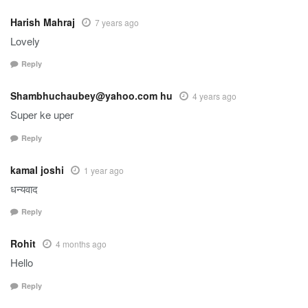
Harish Mahraj
7 years ago
Lovely
Reply
Shambhuchaubey@yahoo.com
hu
4 years ago
Super ke uper
Reply
kamal joshi
1 year ago
धन्यवाद
Reply
Rohit
4 months ago
Hello
Reply