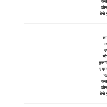
रूखर
झीनर
देनो
काट
उ
उ
सीच
कुलमी
ए झीन
जू
रूखर
झीनर
देनो