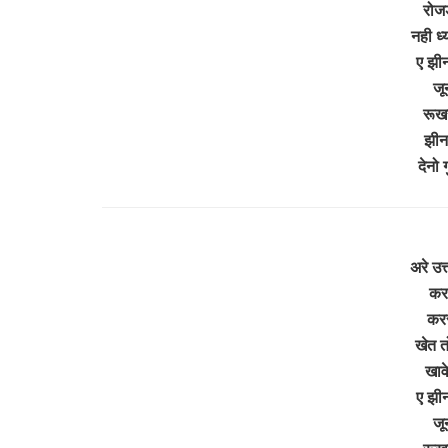
रोज
नही ध्
ए झीन
जू
रूखर
झीनर
देनो
अरे उत्
कर
करस
खेत 
खाव
ए झीन
जू