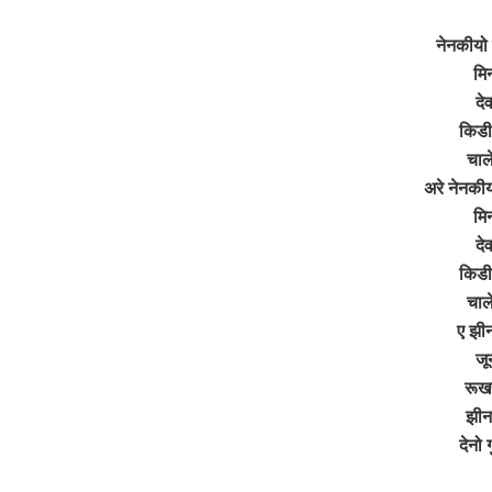
नेनकीयो 
मिन
दे
किडी 
चाल
अरे नेनकीय
मिन
दे
किडी 
चाल
ए झीन
जू
रूखर
झीनर
देनो