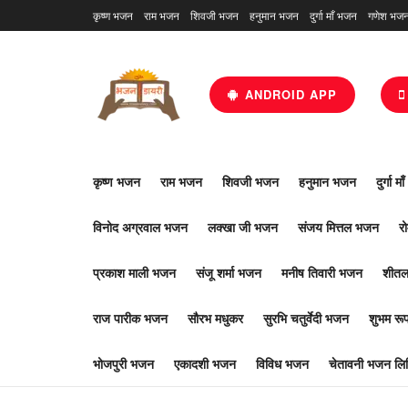
कृष्ण भजन
राम भजन
शिवजी भजन
हनुमान भजन
दुर्गा माँ भजन
गणेश भज
ANDROID APP
कृष्ण भजन
राम भजन
शिवजी भजन
हनुमान भजन
दुर्गा म
विनोद अग्रवाल भजन
लक्खा जी भजन
संजय मित्तल भजन
र
प्रकाश माली भजन
संजू शर्मा भजन
मनीष तिवारी भजन
शीतल
राज पारीक भजन
सौरभ मधुकर
सुरभि चतुर्वेदी भजन
शुभम र
भोजपुरी भजन
एकादशी भजन
विविध भजन
चेतावनी भजन लिर