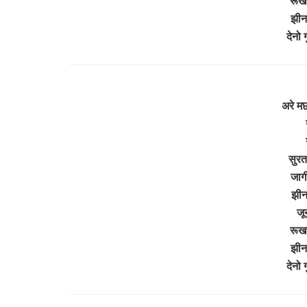
रूखर
झीनर
देनो
अरे मछ
सुरता
जाग
झीनर
जू
रूखर
झीनर
देनो