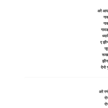
अरे आप 
गा
गा
गावड
ध्या
ए झीन
जू
रूखर
झीनर
देनो
अरे रणो
रो
रो