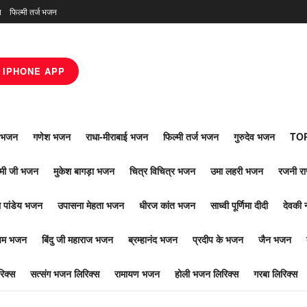
न
फिल्मी तर्ज भजन
IPHONE APP
ाँ भजन
गणेश भजन
राधा-मीराबाई भजन
फिल्मी तर्ज भजन
गुरुदेव भजन
TOP
ोमी जी भजन
मुकेश बागड़ा भजन
चित्र विचित्र भजन
उमा लहरी भजन
रजनी र
 पांडेय भजन
उपासना मेहता भजन
धीरज कांत भजन
साध्वी पूर्णिमा दीदी
देवकी 
ूपम भजन
बिंदु जी महाराज भजन
ब्रम्हानंद भजन
प्रदीप के भजन
जैन भजन
िक्स
सत्संग भजन लिरिक्स
रामायण भजन
होली भजन लिरिक्स
गरबा लिरिक्स