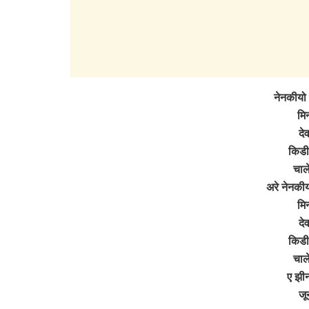
नेनकीयो 
मिन
दे
किडी 
चाल
अरे नेनकीय
मिन
दे
किडी 
चाल
ए झीन
जू