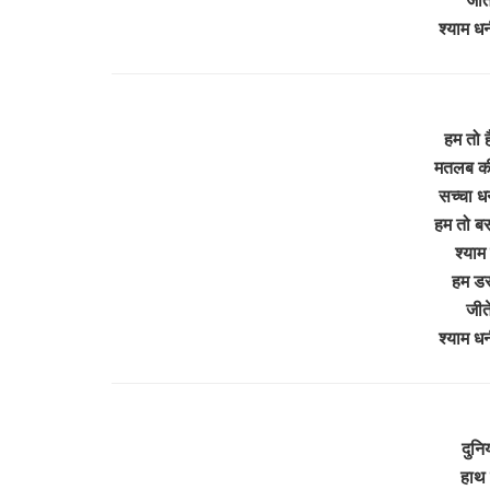
श्याम ध
हम तो ह
मतलब की
सच्चा ध
हम तो बस
श्याम 
हम डरत
जीते
श्याम ध
दुनि
हाथ 