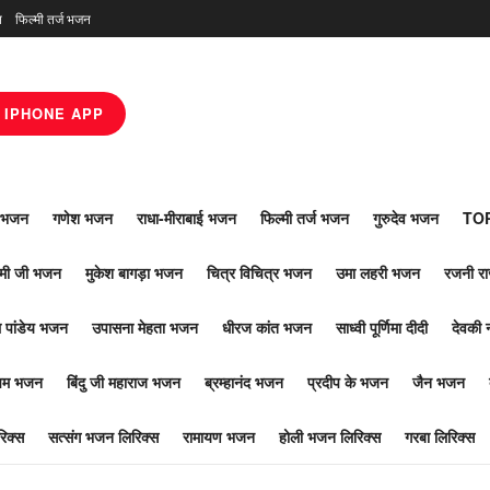
न
फिल्मी तर्ज भजन
IPHONE APP
ाँ भजन
गणेश भजन
राधा-मीराबाई भजन
फिल्मी तर्ज भजन
गुरुदेव भजन
TOP
ोमी जी भजन
मुकेश बागड़ा भजन
चित्र विचित्र भजन
उमा लहरी भजन
रजनी र
 पांडेय भजन
उपासना मेहता भजन
धीरज कांत भजन
साध्वी पूर्णिमा दीदी
देवकी 
ूपम भजन
बिंदु जी महाराज भजन
ब्रम्हानंद भजन
प्रदीप के भजन
जैन भजन
िक्स
सत्संग भजन लिरिक्स
रामायण भजन
होली भजन लिरिक्स
गरबा लिरिक्स