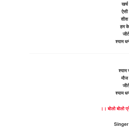
खर्च
ऐसी 
शीश झ
हम के
जीते
श्याम ध
श्याम 
मौज 
जीत
श्याम ध
।। बोलो बोलो प्र
Singer 