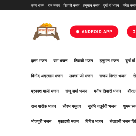
कृष्ण भजन
राम भजन
शिवजी भजन
हनुमान भजन
दुर्गा माँ भजन
गणेश भज
ANDROID APP
कृष्ण भजन
राम भजन
शिवजी भजन
हनुमान भजन
दुर्गा म
विनोद अग्रवाल भजन
लक्खा जी भजन
संजय मित्तल भजन
र
प्रकाश माली भजन
संजू शर्मा भजन
मनीष तिवारी भजन
शीतल
राज पारीक भजन
सौरभ मधुकर
सुरभि चतुर्वेदी भजन
शुभम र
भोजपुरी भजन
एकादशी भजन
विविध भजन
चेतावनी भजन लिर