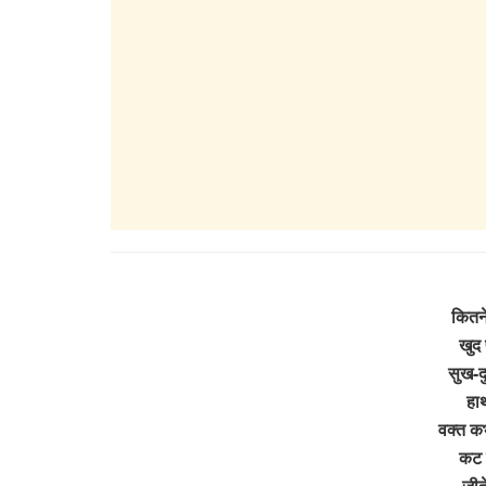
कितने
खुद 
सुख-दु
हाथ
वक्त क
कट 
जीते