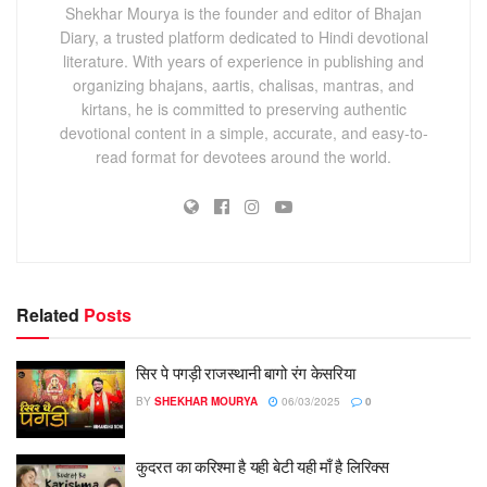
Shekhar Mourya is the founder and editor of Bhajan
Diary, a trusted platform dedicated to Hindi devotional
literature. With years of experience in publishing and
organizing bhajans, aartis, chalisas, mantras, and
kirtans, he is committed to preserving authentic
devotional content in a simple, accurate, and easy-to-
read format for devotees around the world.
Related
Posts
सिर पे पगड़ी राजस्थानी बागो रंग केसरिया
BY
SHEKHAR MOURYA
06/03/2025
0
कुदरत का करिश्मा है यही बेटी यही माँ है लिरिक्स