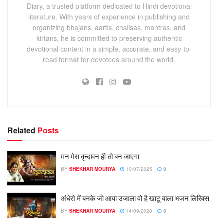
Diary, a trusted platform dedicated to Hindi devotional
literature. With years of experience in publishing and
organizing bhajans, aartis, chalisas, mantras, and
kirtans, he is committed to preserving authentic
devotional content in a simple, accurate, and easy-to-
read format for devotees around the world.
Related
Posts
मन मेरा वृन्दावन ही तो बन जाएगा
BY
SHEKHAR MOURYA
10/07/2025
0
अंधेरो में बनके जो आया उजाला वो है खाटू वाला भजन लिरिक्स
BY
SHEKHAR MOURYA
14/09/2020
0