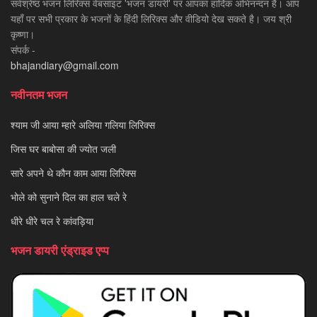
सर्वश्रेष्ठ भजन लिरिक्स वेबसाइट 'भजन डायरी' पर आपका हार्दिक अभिनन्दन है। आप
यहाँ पर सभी प्रकार के भजनों के हिंदी लिरिक्स और वीडियो देख सकते है। जय श्री
कृष्णा।
संपर्क -
bhajandiary@gmail.com
नवीनतम भजन
श्याम जी आया म्हारे अलिया गलिया लिरिक्स
जिस घर बाबोसा की ज्योत जली
सारे अपने थे कौन काम आया लिरिक्स
भोले को सुनाने दिल का हाल चले रे
धीरे धीरे चल रे कांवड़िया
भजन डायरी एंड्राइड एप्प