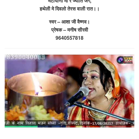
भटीयाणी माँ रे ज्योति जगे,
हथेली मे दिवलो तेरस वाली रात।।
स्वर – आशा जी वैष्णव।
प्रेषक – मनीष सीरवी
9640557818