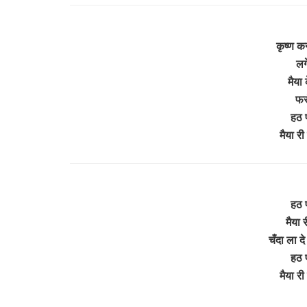
कृष्ण क
लग
मैया 
फस
हठ 
मैया री
हठ 
मैया र
चँदा ला दे
हठ 
मैया री