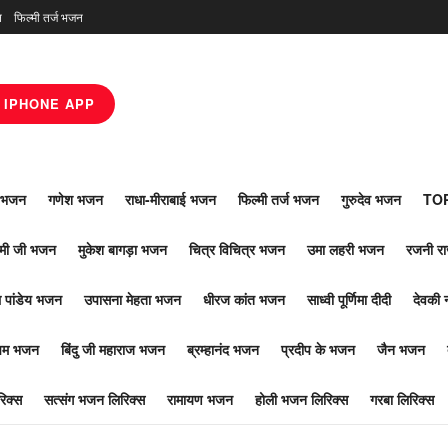
न
फिल्मी तर्ज भजन
IPHONE APP
ाँ भजन
गणेश भजन
राधा-मीराबाई भजन
फिल्मी तर्ज भजन
गुरुदेव भजन
TOP
ोमी जी भजन
मुकेश बागड़ा भजन
चित्र विचित्र भजन
उमा लहरी भजन
रजनी र
 पांडेय भजन
उपासना मेहता भजन
धीरज कांत भजन
साध्वी पूर्णिमा दीदी
देवकी 
ूपम भजन
बिंदु जी महाराज भजन
ब्रम्हानंद भजन
प्रदीप के भजन
जैन भजन
िक्स
सत्संग भजन लिरिक्स
रामायण भजन
होली भजन लिरिक्स
गरबा लिरिक्स