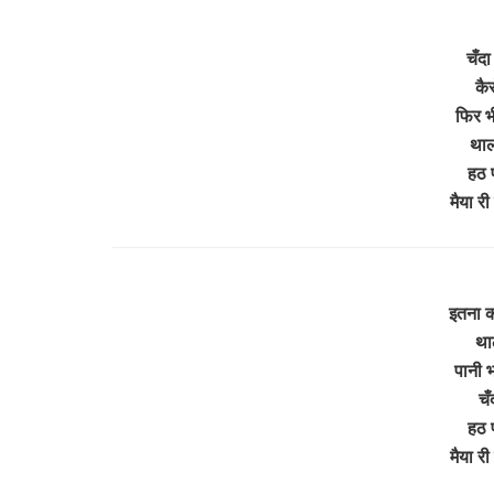
चँदा
कै
फिर भी
थाल
हठ 
मैया री
इतना 
था
पानी 
चँ
हठ 
मैया री