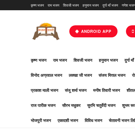
कृष्ण भजन
राम भजन
शिवजी भजन
हनुमान भजन
दुर्गा माँ भजन
गणेश भज
ANDROID APP
कृष्ण भजन
राम भजन
शिवजी भजन
हनुमान भजन
दुर्गा म
विनोद अग्रवाल भजन
लक्खा जी भजन
संजय मित्तल भजन
र
प्रकाश माली भजन
संजू शर्मा भजन
मनीष तिवारी भजन
शीतल
राज पारीक भजन
सौरभ मधुकर
सुरभि चतुर्वेदी भजन
शुभम र
भोजपुरी भजन
एकादशी भजन
विविध भजन
चेतावनी भजन लिर