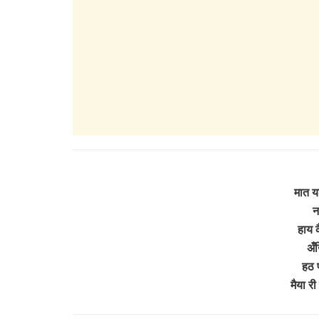
मात य
न
हाय 
अँख
हठ 
मैया री