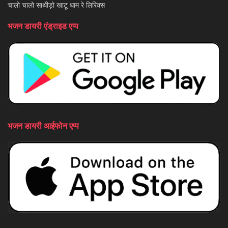
चालो चालो साथीड़ो खाटू धाम रे लिरिक्स
भजन डायरी एंड्राइड एप्प
भजन डायरी आईफोन एप्प