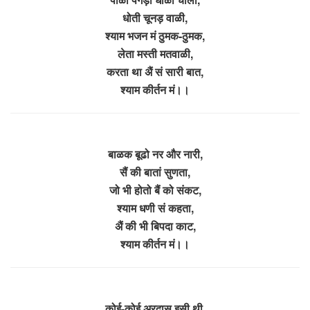
धोती चूनड़ वाळी,
श्याम भजन मं ठुमक-ठुमक,
लेता मस्ती मतवाळी,
करता था अैं सं सारी बात,
श्याम कीर्तन मं।।
बाळक बूढो नर और नारी,
सैं की बातां सुणता,
जो भी होतो बैं को संकट,
श्याम धणी सं कहता,
अैं की भी बिपदा काट,
श्याम कीर्तन मं।।
कोई-कोई अरदास इसी थी,