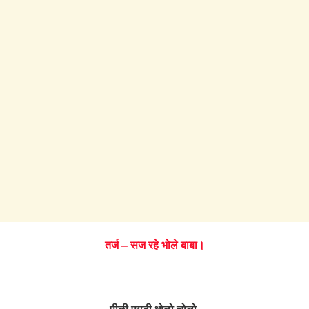
तर्ज – सज रहे भोले बाबा।
पीळी पगड़ी धोळो चोलो,