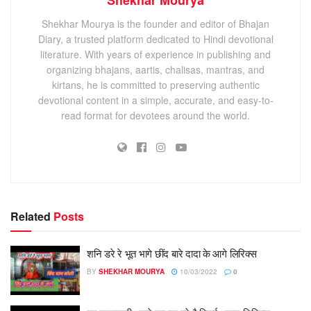
Shekhar Mourya is the founder and editor of Bhajan
Diary, a trusted platform dedicated to Hindi devotional
literature. With years of experience in publishing and
organizing bhajans, aartis, chalisas, mantras, and
kirtans, he is committed to preserving authentic
devotional content in a simple, accurate, and easy-to-
read format for devotees around the world.
Related
Posts
शनि डरे रे भूत भागे छींद बारे दादा के आगे लिरिक्स
BY
SHEKHAR MOURYA
10/03/2022
0