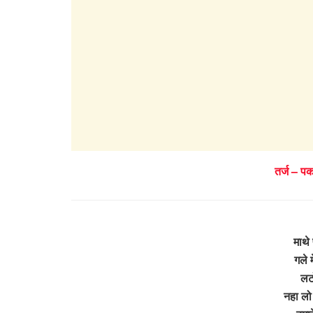
तर्ज – प
माथे 
गले म
लटो
नहा लो