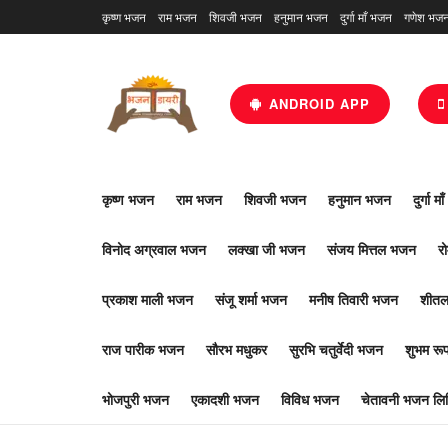
कृष्ण भजन
राम भजन
शिवजी भजन
हनुमान भजन
दुर्गा माँ भजन
गणेश भज
ANDROID APP
कृष्ण भजन
राम भजन
शिवजी भजन
हनुमान भजन
दुर्गा म
विनोद अग्रवाल भजन
लक्खा जी भजन
संजय मित्तल भजन
र
प्रकाश माली भजन
संजू शर्मा भजन
मनीष तिवारी भजन
शीतल
राज पारीक भजन
सौरभ मधुकर
सुरभि चतुर्वेदी भजन
शुभम र
भोजपुरी भजन
एकादशी भजन
विविध भजन
चेतावनी भजन लिर