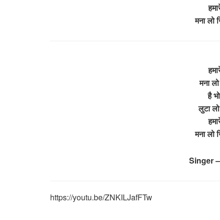
हमार
मना लो 
हमार
मना लो
है भो
लुटा ल
हमार
मना लो 
Singer 
https://youtu.be/ZNKILJafFTw