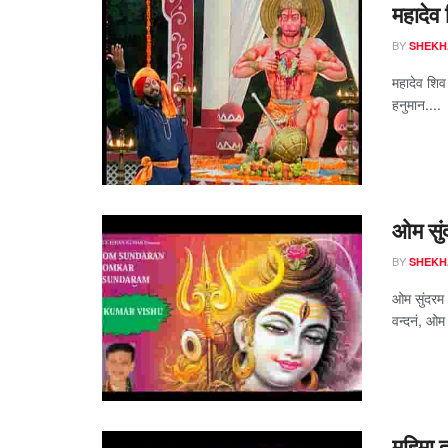
महादेव
BY
SHEKH
महादेव शिव 
हनुमान....
ओम सुं
BY
SHEKH
ओम सुंदरम 
वन्दनं, ओम 
महिमा त