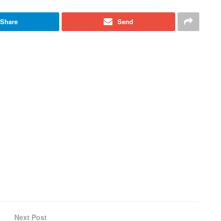
Share
Send
Next Post