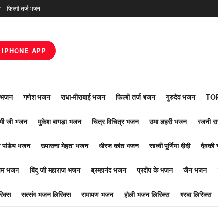
न
फिल्मी तर्ज भजन
IPHONE APP
ाँ भजन
गणेश भजन
राधा-मीराबाई भजन
फिल्मी तर्ज भजन
गुरुदेव भजन
TOP
ोमी जी भजन
मुकेश बागड़ा भजन
चित्र विचित्र भजन
उमा लहरी भजन
रजनी र
 पांडेय भजन
उपासना मेहता भजन
धीरज कांत भजन
साध्वी पूर्णिमा दीदी
देवकी 
ूपम भजन
बिंदु जी महाराज भजन
ब्रम्हानंद भजन
प्रदीप के भजन
जैन भजन
िक्स
सत्संग भजन लिरिक्स
रामायण भजन
होली भजन लिरिक्स
गरबा लिरिक्स