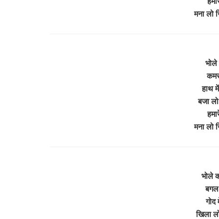
हमार
मना लो 
भोले 
कमर 
हाथ मे
बजा लो
हमार
मना लो 
भोले क
बगल 
गोद 
खिला लो