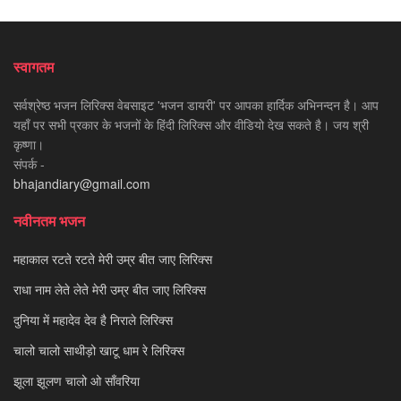
स्वागतम
सर्वश्रेष्ठ भजन लिरिक्स वेबसाइट 'भजन डायरी' पर आपका हार्दिक अभिनन्दन है। आप
यहाँ पर सभी प्रकार के भजनों के हिंदी लिरिक्स और वीडियो देख सकते है। जय श्री
कृष्णा।
संपर्क -
bhajandiary@gmail.com
नवीनतम भजन
महाकाल रटते रटते मेरी उम्र बीत जाए लिरिक्स
राधा नाम लेते लेते मेरी उम्र बीत जाए लिरिक्स
दुनिया में महादेव देव है निराले लिरिक्स
चालो चालो साथीड़ो खाटू धाम रे लिरिक्स
झूला झूलण चालो ओ साँवरिया