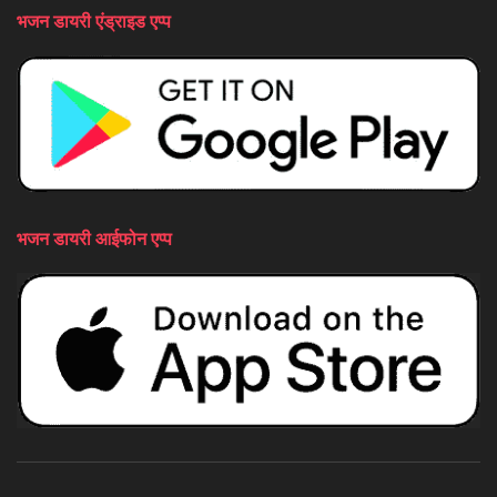
भजन डायरी एंड्राइड एप्प
भजन डायरी आईफोन एप्प