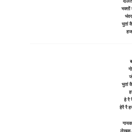
दौलत 
भक्तों
भंव
भुतां 
हज
ब
ग
ज
भुतां 
ह
हे रै
हेरै रै
गायक
लेखक –