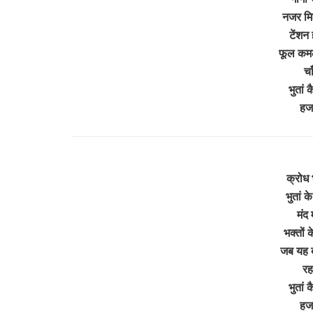
नजर मिल
टेंशन
फूल कमल
चा
भुतां 
हज
क्रोध भ
भुतां क
मंद 
भक्तों क
जब यह ब
रह
भुतां 
हज