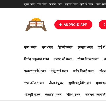
कृष्ण भजन
राम भजन
शिवजी भजन
हनुमान भजन
दुर्गा माँ भजन
गणेश भज
ANDROID APP
कृष्ण भजन
राम भजन
शिवजी भजन
हनुमान भजन
दुर्गा म
विनोद अग्रवाल भजन
लक्खा जी भजन
संजय मित्तल भजन
र
प्रकाश माली भजन
संजू शर्मा भजन
मनीष तिवारी भजन
शीतल
राज पारीक भजन
सौरभ मधुकर
सुरभि चतुर्वेदी भजन
शुभम र
भोजपुरी भजन
एकादशी भजन
विविध भजन
चेतावनी भजन लिर