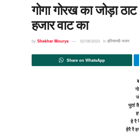
गोगा गोरख का जोड़ा ठाट क
हजार वाट का
by
Shekhar Mourya
02/08/2023
in
हरियाणवी भजन
Share on WhatsApp
ब
ग
ज
भुतां 
ह
हे रै
हेरै रै