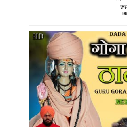
कुड
9