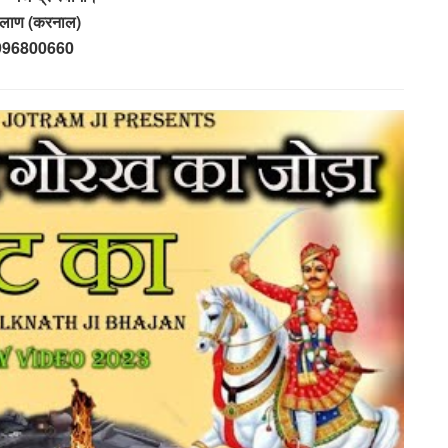
़लाण (करनाल)
996800660