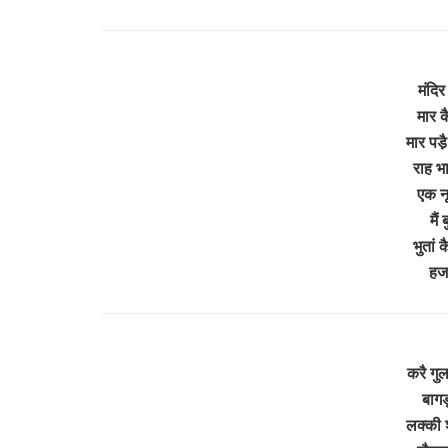
मंदिर
मार कै
मार पडै
राह भा
एक नू
मैं
भुतां 
हज
करै गुल
बागड़
लक्की 