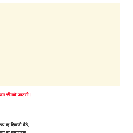
्याम जीमावै जाटणी।
ूप म्ह शिवजी बैठे,
रूप म्ह नाग पदम,