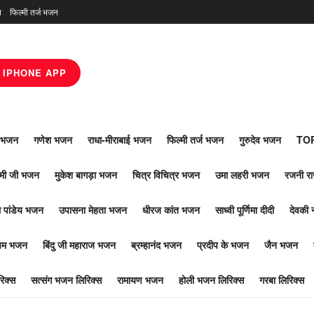
न
फिल्मी तर्ज भजन
IPHONE APP
ाँ भजन
गणेश भजन
राधा-मीराबाई भजन
फिल्मी तर्ज भजन
गुरुदेव भजन
TOP
ोमी जी भजन
मुकेश बागड़ा भजन
चित्र विचित्र भजन
उमा लहरी भजन
रजनी र
 पांडेय भजन
उपासना मेहता भजन
धीरज कांत भजन
साध्वी पूर्णिमा दीदी
देवकी 
ूपम भजन
बिंदु जी महाराज भजन
ब्रम्हानंद भजन
प्रदीप के भजन
जैन भजन
िक्स
सत्संग भजन लिरिक्स
रामायण भजन
होली भजन लिरिक्स
गरबा लिरिक्स