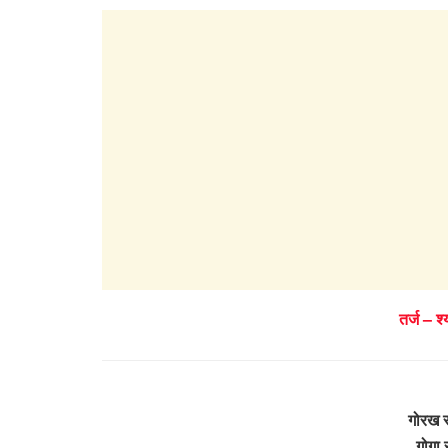
तर्ज – श
गोरख र
गोगा 