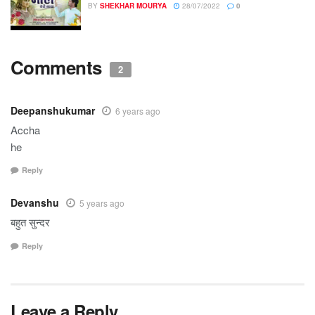
BY
SHEKHAR MOURYA
28/07/2022
0
Comments
2
Deepanshukumar
6 years ago
Accha
he
Reply
Devanshu
5 years ago
बहुत सुन्दर
Reply
Leave a Reply