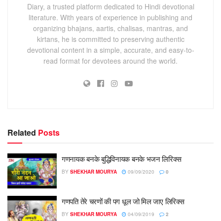
Diary, a trusted platform dedicated to Hindi devotional
literature. With years of experience in publishing and
organizing bhajans, aartis, chalisas, mantras, and
kirtans, he is committed to preserving authentic
devotional content in a simple, accurate, and easy-to-
read format for devotees around the world.
Related
Posts
गणनायक बनके बुद्धिविनायक बनके भजन लिरिक्स
BY
SHEKHAR MOURYA
09/09/2020
0
गणपति तेरे चरणों की पग धूल जो मिल जाए लिरिक्स
BY
SHEKHAR MOURYA
04/09/2019
2