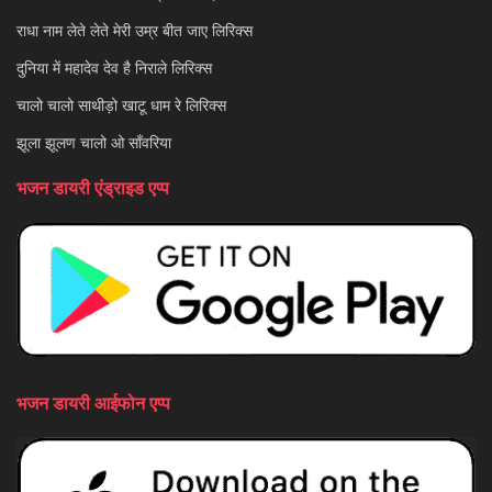
राधा नाम लेते लेते मेरी उम्र बीत जाए लिरिक्स
दुनिया में महादेव देव है निराले लिरिक्स
चालो चालो साथीड़ो खाटू धाम रे लिरिक्स
झूला झूलण चालो ओ साँवरिया
भजन डायरी एंड्राइड एप्प
भजन डायरी आईफोन एप्प